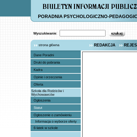
PORADNIA PSYCHOLOGICZNO-PEDAGOGI
Wyszukiwanie
:
REDAKCJA
REJES
strona główna
Dane Poradni
Druki do pobrania
Kadra
Opinie i orzeczenia
Oferta
Szkoła dla Rodziców i
Wychowawców
Ogłoszenia
Statut
Ogłoszenie o zamówieniu
Informacja o wyborze oferty
6-latek w szkole