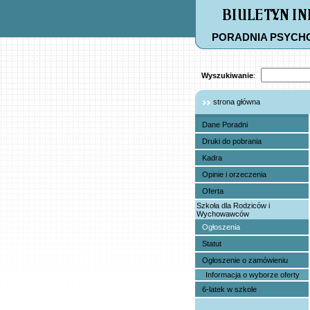
PORADNIA PSYCH
Wyszukiwanie
:
strona główna
Dane Poradni
Druki do pobrania
Kadra
Opinie i orzeczenia
Oferta
Szkoła dla Rodziców i
Wychowawców
Ogłoszenia
Statut
Ogłoszenie o zamówieniu
Informacja o wyborze oferty
6-latek w szkole