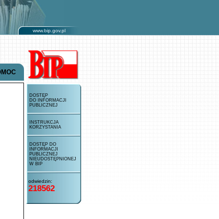
www.bip.gov.pl
OMOC
DOSTĘP
DO INFORMACJI
PUBLICZNEJ
INSTRUKCJA
KORZYSTANIA
DOSTĘP DO
INFORMACJI
PUBLICZNEJ
NIEUDOSTĘPNIONEJ
W BIP
odwiedzin:
218562